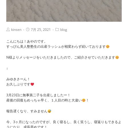
投
投
投
kinsen
7月 25, 2021
blog
稿
稿
稿
者:
公
カ
こんにちは！あやのです。
開
テ
すっぴん美人塾塾生の出産ラッシュが相変わらず続いております
日:
ゴ
リ
N様よりメッセージをいただきましたので、ご紹介させていただきます
ー:
↓
みゆきさーん！
お久しぶりです
3月23日に無事第二子を出産しましたー！
産後の回復もめっちゃ早く、１人目の時と大違い
！
報告遅くなり、すみません
今、3ヶ月になったのですが、良く寝るし、良く笑うし、寝返りもできるよ
うになり、成長早めです！