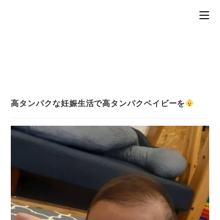
コ
ン
テ
ン
ツ
へ
ス
キ
ッ
プ
高タンパクな妊娠生活で高タンパクベイビーを