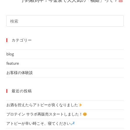
予約殺到中！今金泉で大人気の「福姫」って？
事
を
読
検
む
索
対
象:
カテゴリー
blog
feature
お客様の体験談
最近の投稿
お酒を控えたらアトピーが良くなりました
プロテイン サラポ再販売スタートしました！
アトピーが辛い時こそ、寝てください