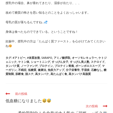
授乳中の場合、鼻が垂れてきたり、湿疹が出たり、、、
改めて糖質の怖さを思い知るとのことをよくおっしゃいます。
母乳の質が落ちるんですね…
身体は食べたものでできている。ということですね！
妊娠中、授乳中の方は「たんぱく質ファースト」を心がけてみてください
ね
タグ:
#アトピー
,
#体質改善
,
SARAPO
,
アミノ酸摂取
,
オーソモレキュラー
,
ケトジ
ェニック
,
ケトン体
,
ショートニング
,
すっぴん女子
,
すっぴん美人塾
,
ステロイド
,
タンパク質
,
ノーファンデ
,
プロテイン
,
プロテイン胃痛
,
ボーンボロススープ
,
マ
ーガリン
,
不眠症
,
低糖質
,
健康法
,
免疫力アップ
,
分子栄養学
,
手湿疹
,
石鹸なし
,
糖
質制限
,
肌断食
,
脱ステ
,
高タンパク
,
高たんぱく食
,
高タンパク高脂質
そ
前の投稿
の
低血糖になりました
他
次の投稿
の
記